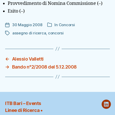
Provvedimento di Nomina Commissione (–)
Esito (–)
30 Maggio 2008
In
Concorsi
Data
Categorie
dell'articolo
assegno di ricerca
,
concorsi
Tag
←
Alessio Valletti
→
Bando n°2/2008 del 5.12.2008
ITB Bari – Events
ITB
Linee di Ricerca •
@