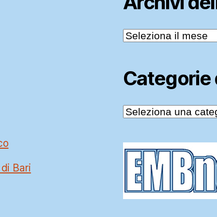
Archivi de
Archivi
delle
News
Categorie
Categorie
delle
News
co
 di Bari