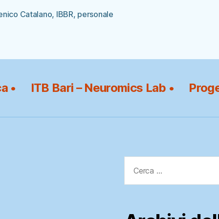
colo
nico Catalano
,
IBBR
,
personale
ca •
ITB Bari – Neuromics Lab •
Proge
Cerca: