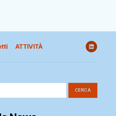
tti
ATTIVITÀ
ITB
@
LinkedIn