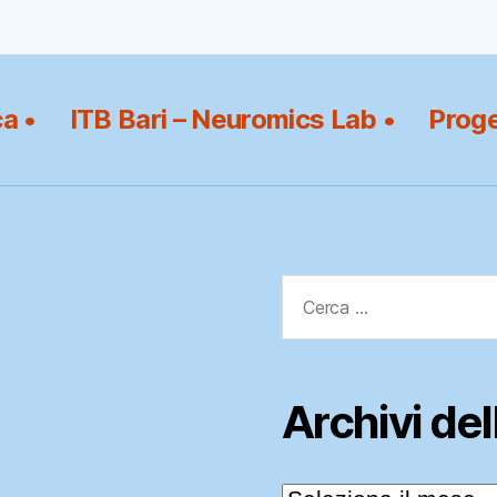
ca •
ITB Bari – Neuromics Lab •
Proge
Cerca:
Archivi de
Archivi