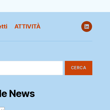
tti
ATTIVITÀ
ITB
@
LinkedIn
lle News