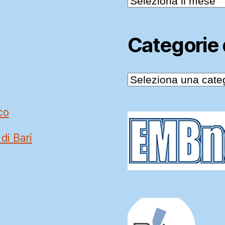
delle
News
Categorie
Categorie
delle
News
co
 di Bari