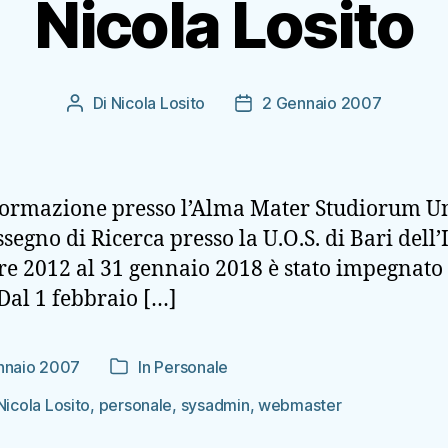
Nicola Losito
Di
Nicola Losito
2 Gennaio 2007
Autore
Data
articolo
dell'articolo
nformazione presso l’Alma Mater Studiorum Un
ssegno di Ricerca presso la U.O.S. di Bari dell’
re 2012 al 31 gennaio 2018 è stato impegnato
Dal 1 febbraio […]
nnaio 2007
In
Personale
Categorie
colo
Nicola Losito
,
personale
,
sysadmin
,
webmaster