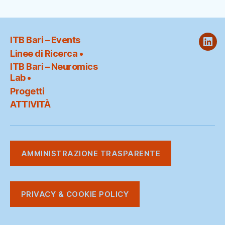
ITB Bari – Events
ITB
Linee di Ricerca •
@
ITB Bari – Neuromics
Link
Lab •
Progetti
ATTIVITÀ
AMMINISTRAZIONE TRASPARENTE
PRIVACY & COOKIE POLICY