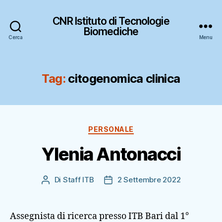
CNR Istituto di Tecnologie
Biomediche
Cerca
Menu
Tag:
citogenomica clinica
Categorie
PERSONALE
Ylenia Antonacci
Di
Staff ITB
2 Settembre 2022
Autore
Data
articolo
dell'articolo
Assegnista di ricerca presso ITB Bari dal 1°