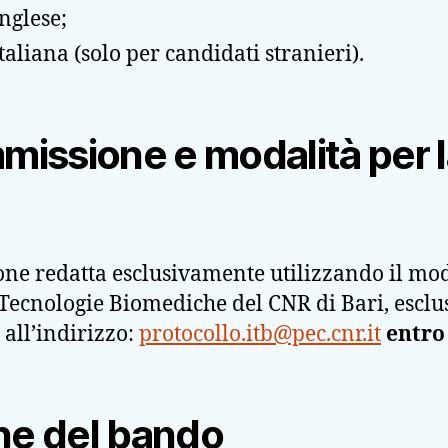
nglese;
aliana (solo per candidati stranieri).
issione e modalità per 
e redatta esclusivamente utilizzando il modu
di Tecnologie Biomediche del CNR di Bari, esc
 all’indirizzo:
protocollo.itb@pec.cnr.it
entro 
e del bando