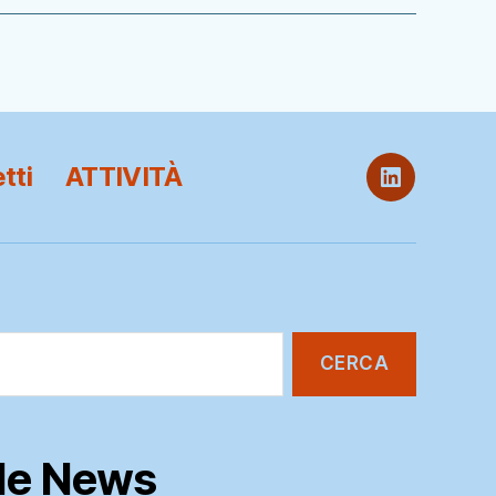
tti
ATTIVITÀ
ITB
@
LinkedIn
lle News