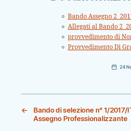
Bando Assegno 2_20
Allegati al Bando 2_
provvedimento di N
Provvedimento Di Gr
24 N
Data
dell'arti
←
Bando di selezione n° 1/2017/
Assegno Professionalizzante