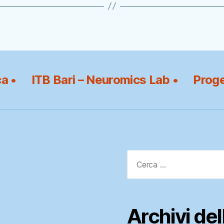
ca •
ITB Bari – Neuromics Lab •
Proge
Cerca:
Archivi de