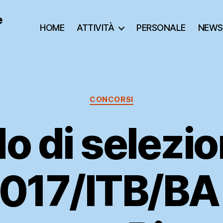
e
HOME
ATTIVITÀ
PERSONALE
NEWS
Categorie
CONCORSI
o di selezio
017/ITB/BA