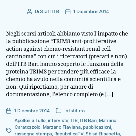
Di
Staff ITB
1 Dicembre 2014
Autore
Data
articolo
dell'articolo
Negli scorsi articoli abbiamo visto l’impatto che
la pubblicazione “TRIM8 anti-proliferative
action against chemo-resistant renal cell
carcinoma” con cui i ricercatori (precari e non)
dell’ITB Bari hanno scoperto le funzioni della
proteina TRIM8 per rendere più efficace la
chemio ha avuto nella comunità scientifica e
non. Qui riportiamo, per amore di
documentazione, l’elenco completo (e […]
1 Dicembre 2014
In
Istituto
Data
Categorie
dell'articolo
Apollonia Tullo
,
interviste
,
ITB
,
ITB Bari
,
Mariano
Caratozzolo
,
Marzano Flaviana
,
pubblicazioni
,
Tag
rassegna stampa
,
RepubblicaTV
,
Sbisà Elisabetta
,