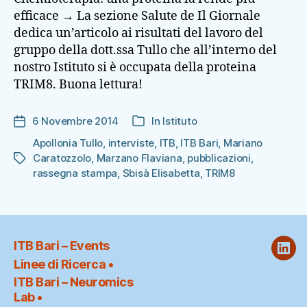
efficace → La sezione Salute de Il Giornale
dedica un’articolo ai risultati del lavoro del
gruppo della dott.ssa Tullo che all’interno del
nostro Istituto si è occupata della proteina
TRIM8. Buona lettura!
6 Novembre 2014
In
Istituto
Data
Categorie
dell'articolo
Apollonia Tullo
,
interviste
,
ITB
,
ITB Bari
,
Mariano
Caratozzolo
,
Marzano Flaviana
,
pubblicazioni
,
Tag
rassegna stampa
,
Sbisà Elisabetta
,
TRIM8
ITB Bari – Events
ITB
Linee di Ricerca •
@
ITB Bari – Neuromics
Link
Lab •