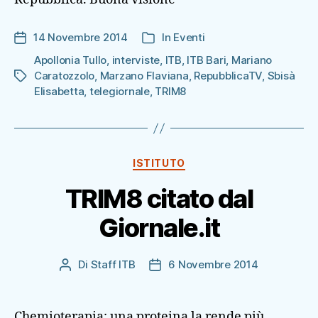
14 Novembre 2014
In
Eventi
Data
Categorie
dell'articolo
Apollonia Tullo
,
interviste
,
ITB
,
ITB Bari
,
Mariano
Caratozzolo
,
Marzano Flaviana
,
RepubblicaTV
,
Sbisà
Tag
Elisabetta
,
telegiornale
,
TRIM8
Categorie
ISTITUTO
TRIM8 citato dal
Giornale.it
Di
Staff ITB
6 Novembre 2014
Autore
Data
articolo
dell'articolo
Chemioterapia: una proteina la rende più