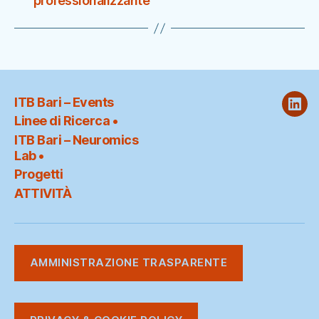
professionalizzante
ITB Bari – Events
ITB
Linee di Ricerca •
@
ITB Bari – Neuromics
Link
Lab •
Progetti
ATTIVITÀ
AMMINISTRAZIONE TRASPARENTE