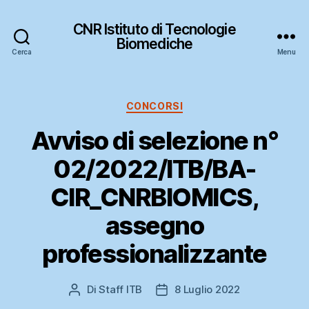
CNR Istituto di Tecnologie
Biomediche
Cerca
Menu
Categorie
CONCORSI
Avviso di selezione n°
02/2022/ITB/BA-
CIR_CNRBIOMICS,
assegno
professionalizzante
Di
Staff ITB
8 Luglio 2022
Autore
Data
articolo
dell'articolo