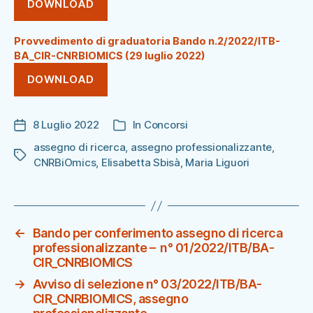
DOWNLOAD
Provvedimento di graduatoria Bando n.2/2022/ITB-
BA_CIR-CNRBIOMICS (29 luglio 2022)
DOWNLOAD
8 Luglio 2022
In
Concorsi
Data
Categorie
dell'articolo
assegno di ricerca
,
assegno professionalizzante
,
Tag
CNRBiOmics
,
Elisabetta Sbisà
,
Maria Liguori
←
Bando per conferimento assegno di ricerca
professionalizzante – n° 01/2022/ITB/BA-
CIR_CNRBIOMICS
→
Avviso di selezione n° 03/2022/ITB/BA-
CIR_CNRBIOMICS, assegno