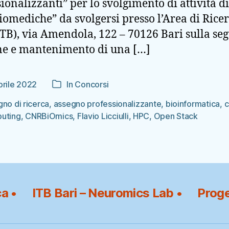
ionalizzanti” per lo svolgimento di attività di
r
Biomediche” da svolgersi presso l’Area di Ricer
p
–
TB), via Amendola, 122 – 70126 Bari sulla seg
n
one e mantenimento di una […]
0
C
prile 2022
In
Concorsi
Categorie
colo
no di ricerca
,
assegno professionalizzante
,
bioinformatica
,
c
uting
,
CNRBiOmics
,
Flavio Licciulli
,
HPC
,
Open Stack
ca •
ITB Bari – Neuromics Lab •
Proge