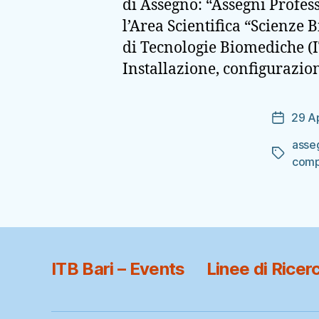
di Assegno: “Assegni Profess
l’Area Scientifica “Scienze 
di Tecnologie Biomediche (I
Installazione, configurazi
29 A
Data
dell'arti
asseg
Tag
comp
ITB Bari – Events
Linee di Ricer