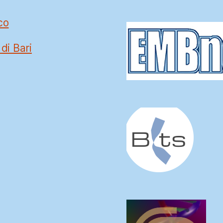
News
co
 di Bari