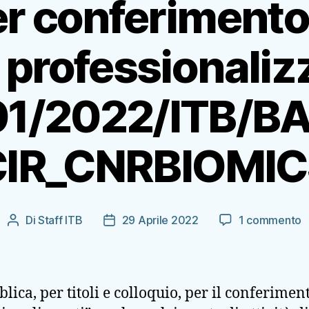
r conferiment
a professionaliz
01/2022/ITB/BA
CIR_CNRBIOMIC
s
Di
Staff ITB
29 Aprile 2022
1 commento
Autore
Data
B
articolo
dell'articolo
p
c
a
ica, per titoli e colloquio, per il conferiment
d