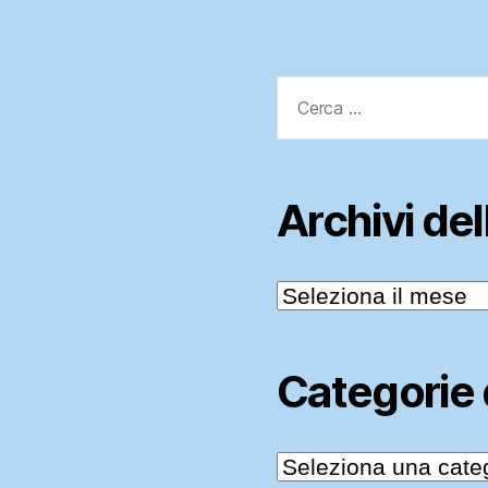
Cerca:
Archivi de
Archivi
delle
News
Categorie
Categorie
delle