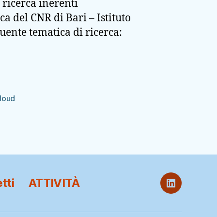
 ricerca inerenti
icerca
ca del CNR di Bari – Istituto
rofessionalizzante
uente tematica di ricerca:
°
1/2022/ITB/BA-
IR_CNRBIOMICS
loud
tti
ATTIVITÀ
ITB
@
LinkedIn