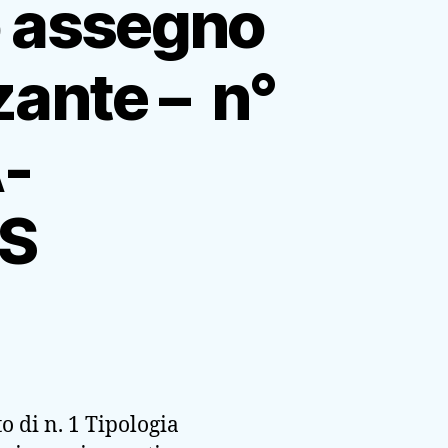
o assegno
zante – n°
-
S
u
ando
er
onferimento
ssegno
o di n. 1 Tipologia
i