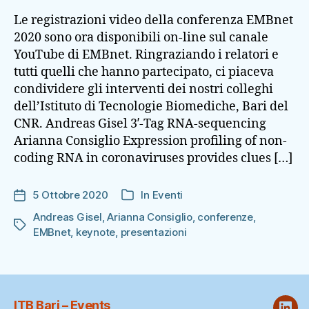
Le registrazioni video della conferenza EMBnet
2020 sono ora disponibili on-line sul canale
YouTube di EMBnet. Ringraziando i relatori e
tutti quelli che hanno partecipato, ci piaceva
condividere gli interventi dei nostri colleghi
dell’Istituto di Tecnologie Biomediche, Bari del
CNR. Andreas Gisel 3ʹ-Tag RNA-sequencing
Arianna Consiglio Expression profiling of non-
coding RNA in coronaviruses provides clues […]
5 Ottobre 2020
In
Eventi
Data
Categorie
dell'articolo
Andreas Gisel
,
Arianna Consiglio
,
conferenze
,
Tag
EMBnet
,
keynote
,
presentazioni
ITB Bari – Events