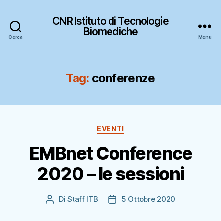
CNR Istituto di Tecnologie
Biomediche
Cerca
Menu
Tag:
conferenze
Categorie
EVENTI
EMBnet Conference
2020 – le sessioni
Di
Staff ITB
5 Ottobre 2020
Autore
Data
articolo
dell'articolo