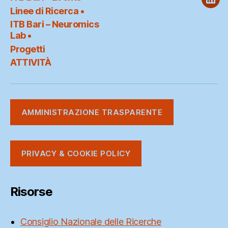
ITB
Linee di Ricerca •
@
ITB Bari – Neuromics
Link
Lab •
Progetti
ATTIVITÀ
AMMINISTRAZIONE TRASPARENTE
PRIVACY & COOKIE POLICY
Risorse
Consiglio Nazionale delle Ricerche