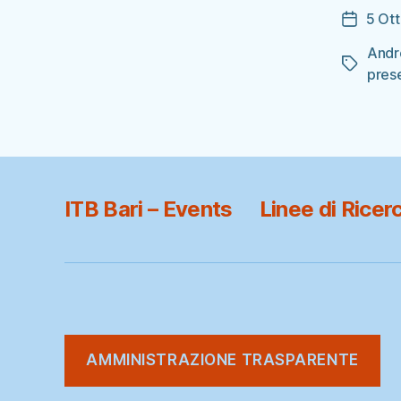
5 Ot
Data
dell'arti
Andr
Tag
pres
ITB Bari – Events
Linee di Ricer
AMMINISTRAZIONE TRASPARENTE