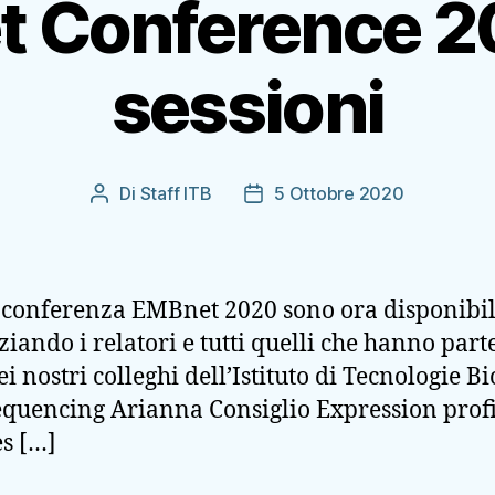
 Conference 20
sessioni
Di
Staff ITB
5 Ottobre 2020
Autore
Data
articolo
dell'articolo
a conferenza EMBnet 2020 sono ora disponibili
ando i relatori e tutti quelli che hanno parte
ei nostri colleghi dell’Istituto di Tecnologie 
equencing Arianna Consiglio Expression prof
s […]