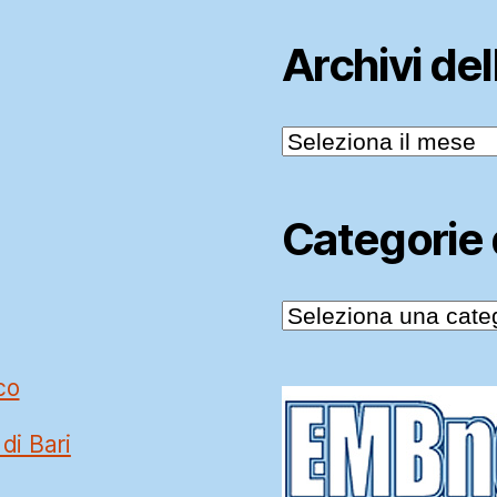
Archivi de
Archivi
delle
News
Categorie
Categorie
delle
News
co
 di Bari