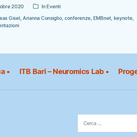
tobre 2020
In
Eventi
Categorie
colo
eas Gisel
,
Arianna Consiglio
,
conferenze
,
EMBnet
,
keynote
,
entazioni
ca •
ITB Bari – Neuromics Lab •
Proge
Cerca: