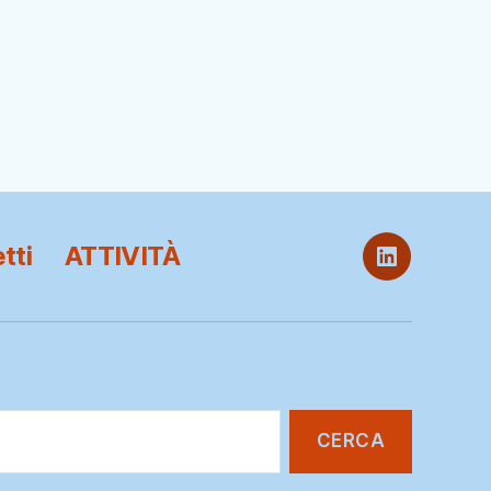
tti
ATTIVITÀ
ITB
@
LinkedIn